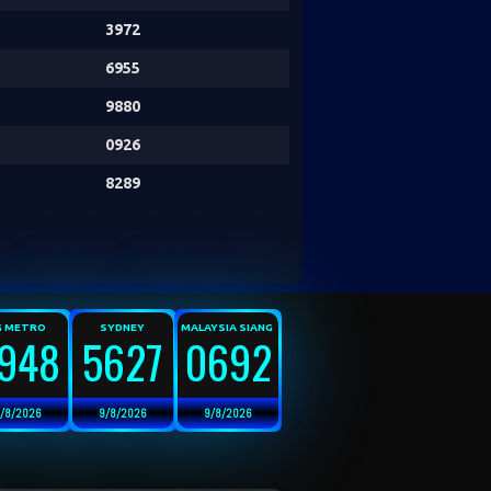
3972
6955
9880
0926
8289
G METRO
SYDNEY
MALAYSIA SIANG
948
5627
0692
/8/2026
9/8/2026
9/8/2026