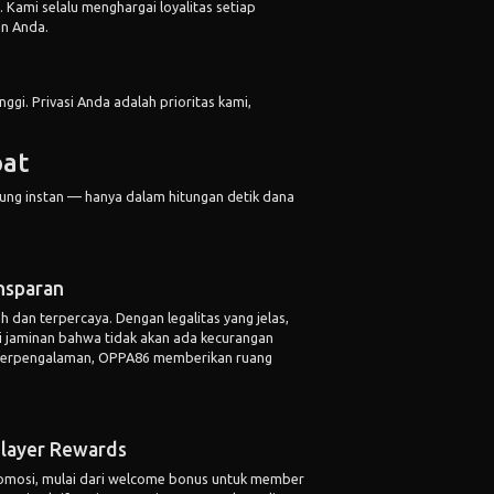
. Kami selalu menghargai loyalitas setiap
in Anda.
gi. Privasi Anda adalah prioritas kami,
pat
sung instan — hanya dalam hitungan detik dana
nsparan
dan terpercaya. Dengan legalitas yang jelas,
di jaminan bahwa tidak akan ada kecurangan
un berpengalaman, OPPA86 memberikan ruang
Player Rewards
promosi, mulai dari welcome bonus untuk member