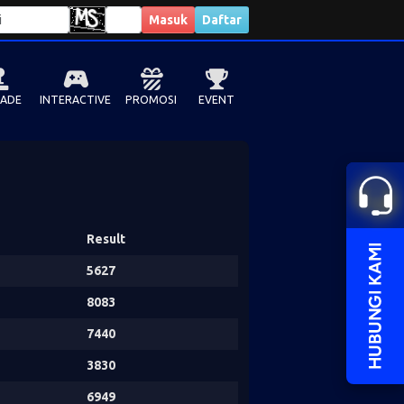
gel 100Perak
Selamat Datang Di Oppa86 Agen Betting Online Terbaik 
Masuk
Daftar
ADE
INTERACTIVE
PROMOSI
EVENT
Result
5627
8083
7440
3830
6949