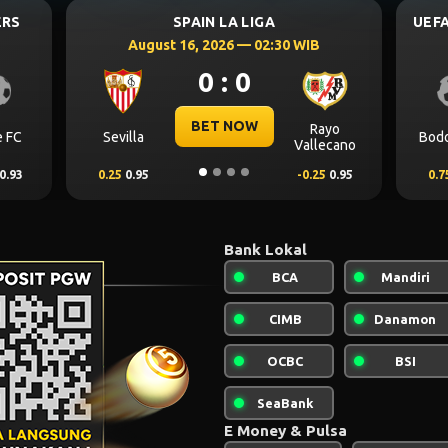
SPAIN LA LIGA
UEF
August 17, 2026 — 02:30 WIB
0 : 0
BET NOW
Kaira
afe
Celta Vigo
Osasuna
0.72
0.25
0.76
-0.25
-0.86
0.0
Bank Lokal
BCA
Mandiri
CIMB
Danamon
OCBC
BSI
SeaBank
E Money & Pulsa