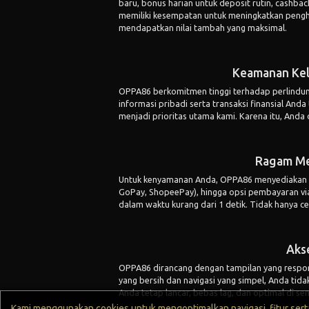
baru, bonus harian untuk deposit rutin, cashbac
memiliki kesempatan untuk meningkatkan penghas
mendapatkan nilai tambah yang maksimal.
Keamanan Kel
OPPA86 berkomitmen tinggi terhadap perlindun
informasi pribadi serta transaksi finansial And
menjadi prioritas utama kami. Karena itu, And
Ragam Me
Untuk kenyamanan Anda, OPPA86 menyediakan ban
GoPay, ShopeePay), hingga opsi pembayaran via
dalam waktu kurang dari 1 detik. Tidak hanya
Aks
OPPA86 dirancang dengan tampilan yang respons
yang bersih dan navigasi yang simpel, Anda tid
Anda tetap lancar, bebas lag, dan optimal di s
Kami menggunakan cookies untuk mengoptimalkan navigasi, fitur serta