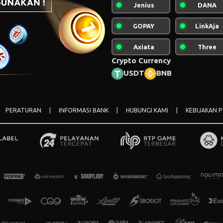
Jenius
DANA
GOPAY
LinkAja
Axiata
Three
Crypto Currency
USDT
BNB
PERATURAN
|
INFORMASI BANK
|
HUBUNGI KAMI
|
KEBIJAKAN P