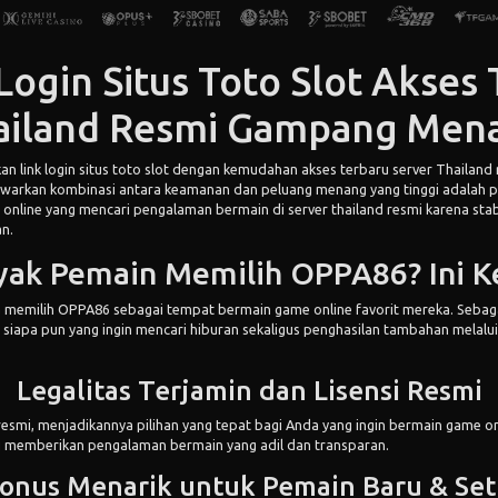
ogin Situs Toto Slot Akses
ailand Resmi Gampang Men
n link login situs toto slot dengan kemudahan akses terbaru server Thailan
nawarkan kombinasi antara keamanan dan peluang menang yang tinggi adalah 
online yang mencari pengalaman bermain di server thailand resmi karena stab
n.
ak Pemain Memilih OPPA86? Ini K
milih OPPA86 sebagai tempat bermain game online favorit mereka. Sebagai 
iapa pun yang ingin mencari hiburan sekaligus penghasilan tambahan melalui
Legalitas Terjamin dan Lisensi Resmi
resmi, menjadikannya pilihan yang tepat bagi Anda yang ingin bermain game o
i memberikan pengalaman bermain yang adil dan transparan.
onus Menarik untuk Pemain Baru & Set