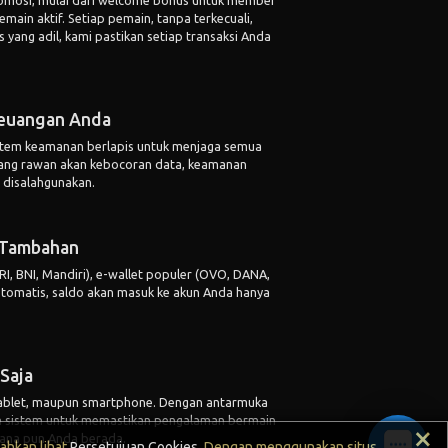
promosi, mulai dari welcome bonus untuk member
main aktif. Setiap pemain, tanpa terkecuali,
yang adil, kami pastikan setiap transaksi Anda
Keuangan Anda
istem keamanan berlapis untuk menjaga semua
al yang rawan akan kebocoran data, keamanan
 disalahgunakan.
 Tambahan
, BNI, Mandiri), e-wallet populer (OVO, DANA,
otomatis, saldo akan masuk ke akun Anda hanya
Saja
, tablet, maupun smartphone. Dengan antarmuka
ruan sistem untuk memastikan pengalaman bermain
×
 mana pun Anda berada.
ahkan lihat
Persetujuan Cookies
. Dengan menggunakan situs