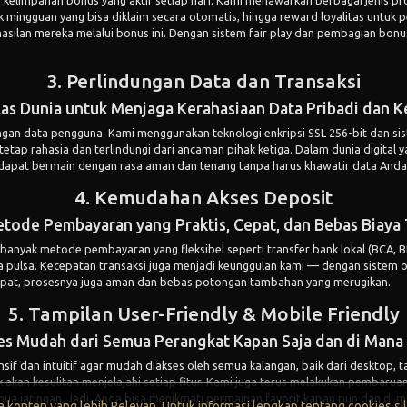
h kelimpahan bonus yang aktif setiap hari. Kami menawarkan berbagai jenis 
k mingguan yang bisa diklaim secara otomatis, hingga reward loyalitas untuk pe
ilan mereka melalui bonus ini. Dengan sistem fair play dan pembagian bonus 
3. Perlindungan Data dan Transaksi
as Dunia untuk Menjaga Kerahasiaan Data Pribadi dan 
gan data pengguna. Kami menggunakan teknologi enkripsi SSL 256-bit dan s
a tetap rahasia dan terlindungi dari ancaman pihak ketiga. Dalam dunia digit
a dapat bermain dengan rasa aman dan tenang tanpa harus khawatir data Anda
4. Kemudahan Akses Deposit
tode Pembayaran yang Praktis, Cepat, dan Bebas Biaya
yak metode pembayaran yang fleksibel seperti transfer bank lokal (BCA, BRI
 pulsa. Kecepatan transaksi juga menjadi keunggulan kami — dengan sistem 
 cepat, prosesnya juga aman dan bebas potongan tambahan yang merugikan.
5. Tampilan User-Friendly & Mobile Friendly
es Mudah dari Semua Perangkat Kapan Saja dan di Mana 
if dan intuitif agar mudah diakses oleh semua kalangan, baik dari desktop
ak akan kesulitan menjelajahi setiap fitur. Kami juga terus melakukan pemba
emua jaringan. Jadi, Anda bisa menikmati permainan favorit kapan pun dan di
 konten yang lebih Relevan. Untuk informasi lengkap tentang cookies sil