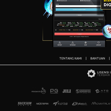
TENTANG KAMI
|
BANTUAN
|