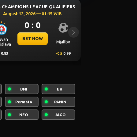
OTBALL F24 ELITE CLUB FRIENDLY
August 7, 2026 — 10:00 WIB
0 : 0
Next
BET NOW
e-
helsea
Manchester
United
0
0.00
0.00
0.00
BNI
BRI
Permata
PANIN
NEO
JAGO