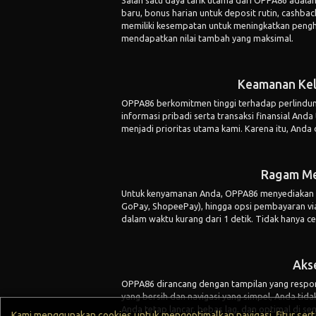
Salah satu daya tarik utama dari OPPA86 adala
baru, bonus harian untuk deposit rutin, cashbac
memiliki kesempatan untuk meningkatkan penghas
mendapatkan nilai tambah yang maksimal.
Keamanan Kel
OPPA86 berkomitmen tinggi terhadap perlindun
informasi pribadi serta transaksi finansial And
menjadi prioritas utama kami. Karena itu, And
Ragam Me
Untuk kenyamanan Anda, OPPA86 menyediakan ban
GoPay, ShopeePay), hingga opsi pembayaran via
dalam waktu kurang dari 1 detik. Tidak hanya
Aks
OPPA86 dirancang dengan tampilan yang respons
yang bersih dan navigasi yang simpel, Anda tid
Anda tetap lancar, bebas lag, dan optimal di s
Kami menggunakan cookies untuk mengoptimalkan navigasi, fitur serta