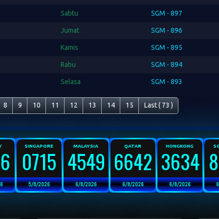
Sabtu
SGM - 897
Jumat
SGM - 896
Kamis
SGM - 895
Rabu
SGM - 894
Selasa
SGM - 893
8
9
10
11
12
13
14
15
Last ( 73 )
Y
SINGAPORE
MALAYSIA
QATAR
HONGKONG
S
16
0715
4549
6642
3634
8
26
5/8/2026
6/8/2026
6/8/2026
6/8/2026
6